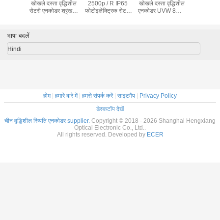
वृद्धिशील
2500p / R IP65
खोखले दस्ता वृद्धिशील
K80 खोखले दस्ता
10mm खोखले 
 श्रृंखला
फोटोइलेक्ट्रिक रोटरी
एनकोडर UVW 8mm
इंक्रीमेंटल एन्कोडर्स,
वृद्धिशील ए
000P /
इंक्रीमेंटल मशीन
सर्वो मोटर टेक्सटाइल
1800 पल्स इंक्रीमेंटल
एनकोडर
रोटरी एनकोडर
भाषा बदलें
Hindi
होम
|
हमारे बारे में
|
हमसे संपर्क करें
|
साइटमैप
|
Privacy Policy
डेस्कटॉप देखें
चीन वृद्धिशील स्थिति एनकोडर supplier.
Copyright © 2018 - 2026 Shanghai Hengxiang
Optical Electronic Co., Ltd..
All rights reserved. Developed by
ECER