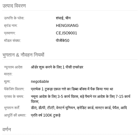
उत्पाद विवरण
उत्पत्ति के प्लेस:
शंघाई, चीन
ब्रांड नाम:
HENGXIANG
प्रमाणन:
CE,ISO9001
मॉडल संख्या:
पीजीके50
भुगतान & नौवहन नियमों
न्यूनतम आदेश
ऑर्डर शुरू करने के लिए 1 पीसी एन्कोडर
मात्रा:
मूल्य:
negotiable
पैकेजिंग विवरण:
प्रत्येक 1 टुकड़ा एकल गत्ते का डिब्बा बॉक्स में पैक किया गया था
प्रसव के समय:
नमूना आदेश के लिए 3-5 कार्य दिवस, बड़े पैमाने पर आदेश के लिए 7-15 कार्य
दिवस;
भुगतान शर्तें:
डी/ए, डी/पी, टी/टी, वेस्टर्न यूनियन, क्रेडिट कार्ड, मास्टर कार्ड, पेपैल, आदि
आपूर्ति की क्षमता:
प्रति वर्ष 100K टुकड़े
वर्णन