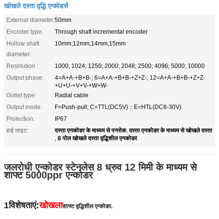
खोखले दस्ता वृद्धि एन्कोडर्स
External diameter:
50mm
Encoder type:
Through shaft incremental encoder
Hollow shaft
10mm;12mm;14mm;15mm
diameter:
Resolution :
1000; 1024; 1250; 2000; 2048; 2500; 4096; 5000; 10000
Output phase:
4=A+A-+B+B-; 6=A+A-+B+B-+Z+Z-; 12=A+A-+B+B-+Z+Z-
+U+U-+V+V-+W+W-
Outlet type:
Radial cable
Output mode:
F=Push-pull; C=TTL(DC5V)；E=HTL(DC8-30V)
Protection:
IP67
दस्ता एनकोडर के माध्यम से पनरोक
दस्ता एनकोडर के माध्यम से खोखले दस्ता
हाई लाइट:
,
8 पोल खोखले दस्ता वृद्धिशील एनकोडर
,
जलरोधी एन्कोडर स्टेनलेस 8 ध्रुव 12 मिमी के माध्यम से
शाफ्ट 5000ppr एन्कोडर
1विशेषताएं:
खोखला
शाफ्ट वृद्धिशील एन्कोडर.