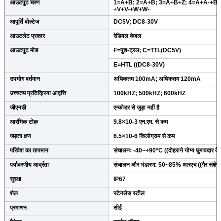
आउटपुट चरण
1=A+B; 2=A+B; 3=A+B+Z; 4=A+A-+B+
+V+V-+W+W-
आपूर्ति वोल्टेज
DC5V; DC8-30V
आउटलेट प्रकार
रेडियल केबल
आउटपुट मोड
F=पुश-ट्रल; C=TTL(DC5V)
E=HTL ((DC8-30V)
उपभोग वर्तमान
अधिकतम 100mA; अधिकतम 120mA
उच्चतम प्रतिक्रिया आवृत्ति
100kHZ; 500kHZ; 600kHZ
जीएनडी
एन्कोडर से जुड़ा नहीं है
आरंभिक टोक़
9.8×10-3 एन.एम. से कम
जड़ता क्षण
6.5×10-6 किलोग्राम से कम
परिवेश का तापमान
संचालनः -40~+90°C ((दोहराने योग्य घुमावदार 
पर्यावरणीय आर्द्रता
संचालन और भंडारण: 50~85% आरएच ((गैर संक्षेप
सुरक्षा
IP67
शेल
स्टेनलेस स्टील
प्रमाणन
सीई