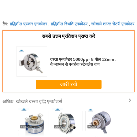
वृद्धिशील प्रकार एनकोडर
वृद्धिशील स्थिति एनकोडर
खोखले शाफ्ट रोटरी एनकोडर
टैग:
,
,
सबसे उत्तम प्रतिदान प्राप्त करें
दस्ता एनकोडर 5000ppr 8 पोल 12mm .
के माध्यम से पनरोक स्टेनलेस दाग
जारी रखें
खोखले दस्ता वृद्धि एन्कोडर्स
अधिक
NG-K48
होल के माध्यम से
1024ppr ऑप्टिकल
पैकिंग मशीन के लिए
DC30V 