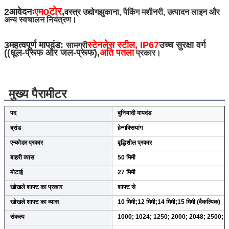
o
टोर
2आवेदनः
एम
,
वस्त्र उद्योग
झुकाना
, पैकिंग मशीनरी, उत्पादन लाइन और
अन्य स्वचालन नियंत्रण।
3महत्वपूर्ण मापदंड:
स्टेनलेस स्टील, IP67
उच्च सुरक्षा वर्ग
सामग्री
((धूल-प्रूफ और जल-प्रूफ),
अति पतला
प्रकार।
मुख्य पैरामीटर
पद
बुनियादी मापदंड
ब्रांड
हेन्गक्सियांग
एन्कोडर प्रकार
वृद्धिशील प्रकार
बाहरी व्यास
50 मिमी
मोटाई
27 मिमी
खोखले शाफ्ट का प्रकार
शाफ्ट से
खोखले शाफ्ट का व्यास
10 मिमी;12 मिमी;14 मिमी;15 मिमी (वैकल्पिक)
संकल्प
1000; 1024; 1250; 2000; 2048; 2500; 