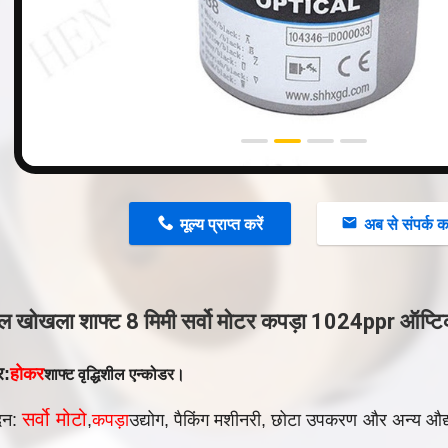
n
मूल्य प्राप्त करें
अब से संपर्क कर
िशील खोखला शाफ्ट 8 मिमी सर्वो मोटर कपड़ा 1024ppr ऑ
र:
होकर
शाफ्ट वृद्धिशील एन्कोडर।
सर्वो मो
टो
दन:
,
कपड़ा
उद्योग, पैकिंग मशीनरी, छोटा उपकरण
और अन्य औद्