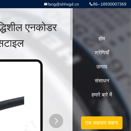
fang@shhxgd.cn
86--18930007369
्धिशील एनकोडर
्सटाइल
होम
श्रेणियाँ
उत्पाद
संसाधन
हमारे बारे में
एक कहावत कहना