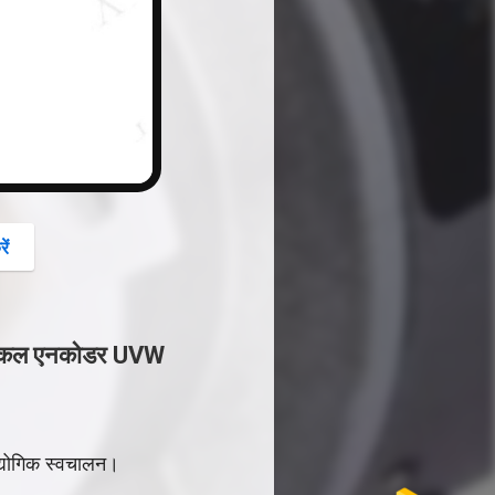
button
ें
प्टिकल एनकोडर UVW
योगिक स्वचालन।