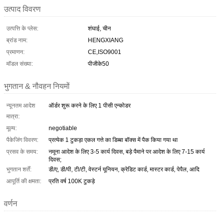
उत्पाद विवरण
उत्पत्ति के प्लेस:
शंघाई, चीन
ब्रांड नाम:
HENGXIANG
प्रमाणन:
CE,ISO9001
मॉडल संख्या:
पीजीके50
भुगतान & नौवहन नियमों
न्यूनतम आदेश
ऑर्डर शुरू करने के लिए 1 पीसी एन्कोडर
मात्रा:
मूल्य:
negotiable
पैकेजिंग विवरण:
प्रत्येक 1 टुकड़ा एकल गत्ते का डिब्बा बॉक्स में पैक किया गया था
प्रसव के समय:
नमूना आदेश के लिए 3-5 कार्य दिवस, बड़े पैमाने पर आदेश के लिए 7-15 कार्य
दिवस;
भुगतान शर्तें:
डी/ए, डी/पी, टी/टी, वेस्टर्न यूनियन, क्रेडिट कार्ड, मास्टर कार्ड, पेपैल, आदि
आपूर्ति की क्षमता:
प्रति वर्ष 100K टुकड़े
वर्णन