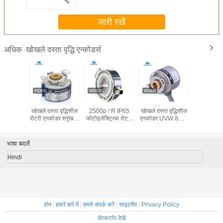
जारी रखें
खोखले दस्ता वृद्धि एन्कोडर्स
अधिक
होल के माध्यम से
1024ppr ऑप्टिकल
पैकिंग मशीन के लिए
DC30V K50
2500p / R IP65
खोखले दस्ता वृद्धिशील
K80 खोखले दस्ता
10mm खोखले दस्ता
फोटोइलेक्ट्रिक रोटरी
एनकोडर UVW 8mm
इंक्रीमेंटल एन्कोडर्स,
वृद्धिशील एनकोडर
इंक्रीमेंटल मशीन
सर्वो मोटर टेक्सटाइल
1800 पल्स इंक्रीमेंटल
एनकोडर
रोटरी एनकोडर
भाषा बदलें
Hindi
होम
|
हमारे बारे में
|
हमसे संपर्क करें
|
साइटमैप
|
Privacy Policy
डेस्कटॉप देखें