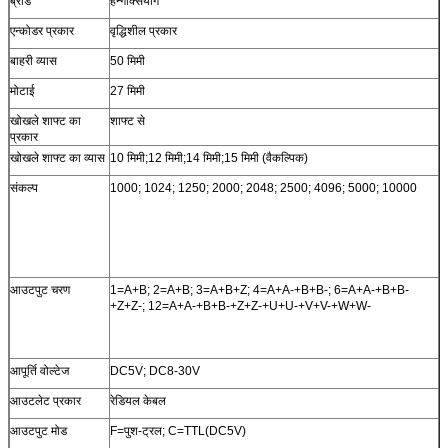
ब्रांड
हेन्गक्सियांग
एन्कोडर प्रकार
वृद्धिशील प्रकार
बाहरी व्यास
50 मिमी
मोटाई
27 मिमी
खोखले शाफ्ट का
शाफ्ट से
प्रकार
खोखले शाफ्ट का व्यास
10 मिमी;12 मिमी;14 मिमी;15 मिमी (वैकल्पिक)
संकल्प
1000; 1024; 1250; 2000; 2048; 2500; 4096; 5000; 10000
आउटपुट चरण
1=A+B; 2=A+B; 3=A+B+Z; 4=A+A-+B+B-; 6=A+A-+B+B-
+Z+Z-; 12=A+A-+B+B-+Z+Z-+U+U-+V+V-+W+W-
आपूर्ति वोल्टेज
DC5V; DC8-30V
आउटलेट प्रकार
रेडियल केबल
आउटपुट मोड
F=पुश-ट्रल; C=TTL(DC5V)