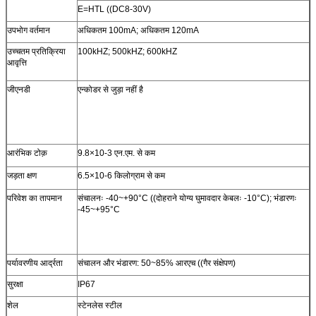
E=HTL ((DC8-30V)
उपभोग वर्तमान
अधिकतम 100mA; अधिकतम 120mA
उच्चतम प्रतिक्रिया
100kHZ; 500kHZ; 600kHZ
आवृत्ति
जीएनडी
एन्कोडर से जुड़ा नहीं है
आरंभिक टोक़
9.8×10-3 एन.एम. से कम
जड़ता क्षण
6.5×10-6 किलोग्राम से कम
परिवेश का तापमान
संचालनः -40~+90°C ((दोहराने योग्य घुमावदार केबलः -10°C); भंडारणः
-45~+95°C
पर्यावरणीय आर्द्रता
संचालन और भंडारण: 50~85% आरएच ((गैर संक्षेपण)
सुरक्षा
IP67
शेल
स्टेनलेस स्टील