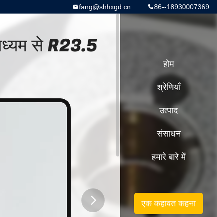
fang@shhxgd.cn
86--18930007369
ाध्यम से R23.5
होम
श्रेणियाँ
उत्पाद
संसाधन
हमारे बारे में
एक कहावत कहना