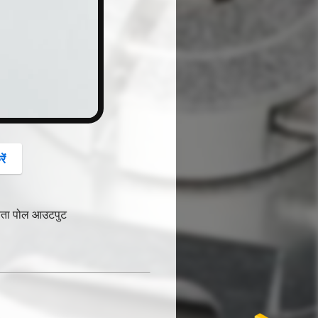
button
ें
ेवता पोल आउटपुट