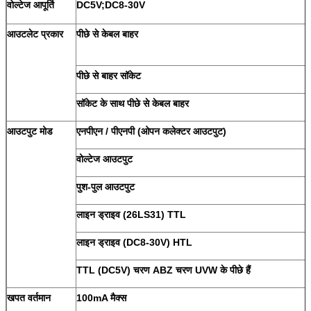
वोल्टेज आपूर्ति
DC5V;DC8-30V
आउटलेट प्रकार
पीछे से केबल बाहर
पीछे से बाहर सॉकेट
सॉकेट के साथ पीछे से केबल बाहर
आउटपुट मोड
एनपीएन / पीएनपी (ओपन कलेक्टर आउटपुट)
वोल्टेज आउटपुट
पुश-पुल आउटपुट
लाइन ड्राइव (26LS31) TTL
लाइन ड्राइव (DC8-30V) HTL
TTL (DC5V) चरण ABZ चरण UVW के पीछे हैं
खपत वर्तमान
100mA मैक्स