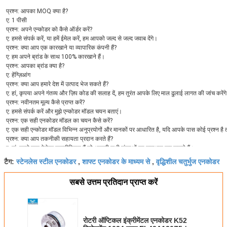
प्रश्न: आपका MOQ क्या है?
ए: 1 पीसी
प्रश्न: अपने एन्कोडर को कैसे ऑर्डर करें?
ए: हमसे संपर्क करें, या हमें ईमेल करें, हम आपको जल्द से जल्द जवाब देंगे।
प्रश्न: क्या आप एक कारखाने या व्यापारिक कंपनी हैं?
ए: हम अपने ब्रांड के साथ 100% कारखाने हैं।
प्रश्न: आपका ब्रांड क्या है?
ए: हेंग्ज़िआंग
प्रश्न: क्या आप हमारे देश में उत्पाद भेज सकते हैं?
ए: हां, कृपया अपने गंतव्य और ज़िप कोड की सलाह दें, हम तुरंत आपके लिए माल ढुलाई लागत की जांच करेंग
प्रश्न: नवीनतम मूल्य कैसे प्राप्त करें?
ए: हमसे संपर्क करें और मुझे एन्कोडर मॉडल चयन बताएं।
प्रश्न: एक सही एनकोडर मॉडल का चयन कैसे करें?
ए: एक सही एन्कोडर मॉडल विभिन्न अनुप्रयोगों और मानकों पर आधारित है, यदि आपके पास कोई प्रश्न ह
प्रश्न: क्या आप तकनीकी सहायता प्रदान करते हैं?
ए: हां, हमारे पास पेशेवर तकनीशियन हैं जो आपकी सभी शंकाओं का समाधान कर सकते हैं।
प्रश्न: क्या आप कारखाने का नमूना पेश कर सकते हैं?
स्टेनलेस स्टील एनकोडर
शाफ्ट एनकोडर के माध्यम से
वृद्धिशील चतुर्भुज एनकोडर
टैग:
,
,
एक: हाँ, नमूना उपलब्ध कराया जा सकता है।
प्रश्न: नमूने के लिए भुगतान कैसे करें?
सबसे उत्तम प्रतिदान प्राप्त करें
ए: वर्तमान में, हमारे कारखाने टी / टी, क्रेडिट कार्ड, पेपैल, वेस्टर्न यूनियन या नकद स्वीकार करते हैं।
प्रश्न: क्या आपके पास अपने उत्पादों के कुछ वीडियो हैं?
ए: हाँ, आप एन्कोडर वीडियो के लिए हमारे यूट्यूब पेज पर जा सकते हैं।
प्रश्न: आपकी एन्कोडर उत्पाद गारंटी नीति क्या है?
रोटरी ऑप्टिकल इंक्रीमेंटल एनकोडर K52
ए: 1 साल की गुणवत्ता वारंटी और जीवनभर तकनीकी सहायता।