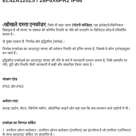
EL42A120Z5 / 28P6X6PR2 IP66
खोखले दस्ता एनकोडर
ए
, जिसे भी कहा जाता है
रोटरी कोडित्र
, एक इलेक्ट्रो-मैकेनिकल
डिवाइस है जो शाफ्ट या एक्सल की कोणीय स्थिति या गति को एनालॉग या डिजिटल कोड में परिवर्तित
करता है।
दो मुख्य प्रकार हैं: निरपेक्ष और वृद्धिशील (सापेक्ष)।
निरपेक्ष एनकोडर का आउटपुट शाफ्ट की वर्तमान स्थिति को इंगित करता है, जिससे वे कोण ट्रांसड्यूसर
बन जाते हैं।
वृद्धिशील एन्कोडर्स का आउटपुट शाफ्ट की गति के बारे में जानकारी प्रदान करता है, जिसे आमतौर पर
गति, दूरी और स्थिति जैसी जानकारी में कहीं और संसाधित किया जाता है।
संरक्षण ग्रेड
IP50 और IP65
आवेदन पत्र
कपड़ा उद्योग, मोटर, पैकेजिंग मशीन, औद्योगिक लाइनें और यहां तक ​​कि कम तापमान वाले उद्योगों में भी।
एन्कोडर का सिग्नल सर्किट
1. एनपीएन ओपन कलेक्टर - एनपीएन ओपन कलेक्टर (एनपीएन) एक इंटरफेस है जो एनपीएन ट्रांजिस्टर
के साथ आउटपुट सर्किट पर आधारित है।