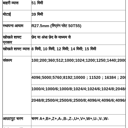
बाहरी व्यास
51 मिमी
मोटाई
39 मिमी
स्थापना आयाम
R27.5mm (स्प्रिंग प्लेट 50T55)
खोखले शाफ्ट
छेद या अंधा छेद के माध्यम से
प्रकार
खोखले शाफ्ट व्यास
8 मिमी, 10 मिमी, 12 मिमी; 14 मिमी; 15 मिमी
संकल्प
100;200;360;512;1000;1024;1200;1250;1440;2000
4096;5000;5760;8192;10000；11520；16384；20
1000/4;1000/6;1000/8;1024/4;1024/6;1024/8;2048/4
2048/8;2500/4;2500/6;2500/8;4096/4;4096/6;4096/8
आउटपुट चरण
चरण A+,B+,Z+,A-,B-,Z-,U+,V+,W+,U-,V-,W-