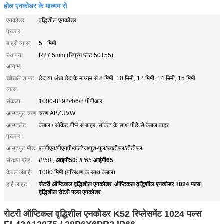
होल एनकोडर के माध्यम से
एनकोडर
वृद्धिशील एनकोडर
प्रकार:
बाहरी व्यास:
51 मिमी
स्थापना
R27.5mm (स्प्रिंग प्लेट 50T55)
आयाम:
खोखले शाफ्ट
छेद या अंधा छेद के माध्यम से 8 मिमी, 10 मिमी, 12 मिमी; 14 मिमी; 15 मिमी
व्यास:
संकल्प:
1000-8192/4/6/8 पीपीआर
आउटपुट चरण:
चरण ABZUVW
आउटलेट
केबल / सॉकेट पीछे से बाहर; सॉकेट के साथ पीछे से केबल बाहर
प्रकार:
आउटपुट मोड:
एनपीएन/पीएनपी/वोल्टेज/पुश-पुल/एचटीएल/टीटीएल
संरक्षण ग्रेड:
IP50 ;
आईपी50;
IP65
आईपी65
केबल लंबाई:
1000 मिमी (परिरक्षण के साथ केबल)
रोटरी ऑप्टिकल वृद्धिशील एनकोडर
ऑप्टिकल वृद्धिशील एनकोडर 1024 पल्स
हाई लाइट:
,
,
वृद्धिशील रोटरी पल्स एनकोडर
रोटरी ऑप्टिकल वृद्धिशील एनकोडर K52 रिप्लेसमेंट 1024 पल्स