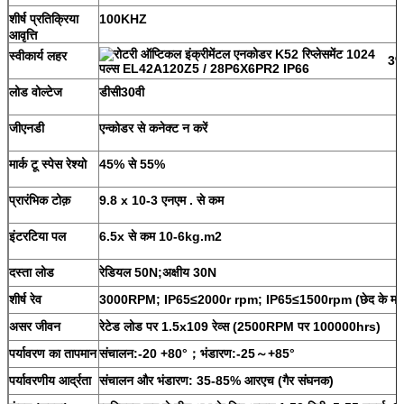
शीर्ष प्रतिक्रिया
100KHZ
आवृत्ति
स्वीकार्य लहर
3%
लोड वोल्टेज
डीसी30वी
जीएनडी
एन्कोडर से कनेक्ट न करें
मार्क टू स्पेस रेश्यो
45% से 55%
प्रारंभिक टोक़
9.8 x 10-3 एनएम . से कम
इंटरटिया पल
6.5x से कम 10-6kg.m2
दस्ता लोड
रेडियल 50N;अक्षीय 30N
शीर्ष रेव
3000RPM; IP65≤2000r rpm; IP65≤1500rpm (छेद के माध्य
असर जीवन
रेटेड लोड पर 1.5x109 रेव्स (2500RPM पर 100000hrs)
पर्यावरण का तापमान
संचालन:-20 +80°；भंडारण:-25～+85°
पर्यावरणीय आर्द्रता
संचालन और भंडारण: 35-85% आरएच (गैर संघनक)