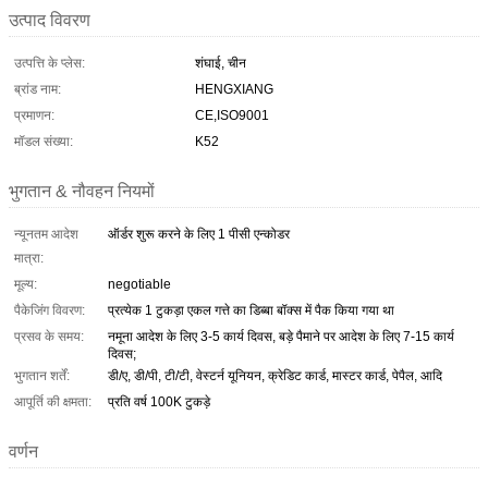
उत्पाद विवरण
उत्पत्ति के प्लेस:
शंघाई, चीन
ब्रांड नाम:
HENGXIANG
प्रमाणन:
CE,ISO9001
मॉडल संख्या:
K52
भुगतान & नौवहन नियमों
न्यूनतम आदेश
ऑर्डर शुरू करने के लिए 1 पीसी एन्कोडर
मात्रा:
मूल्य:
negotiable
पैकेजिंग विवरण:
प्रत्येक 1 टुकड़ा एकल गत्ते का डिब्बा बॉक्स में पैक किया गया था
प्रसव के समय:
नमूना आदेश के लिए 3-5 कार्य दिवस, बड़े पैमाने पर आदेश के लिए 7-15 कार्य
दिवस;
भुगतान शर्तें:
डी/ए, डी/पी, टी/टी, वेस्टर्न यूनियन, क्रेडिट कार्ड, मास्टर कार्ड, पेपैल, आदि
आपूर्ति की क्षमता:
प्रति वर्ष 100K टुकड़े
वर्णन