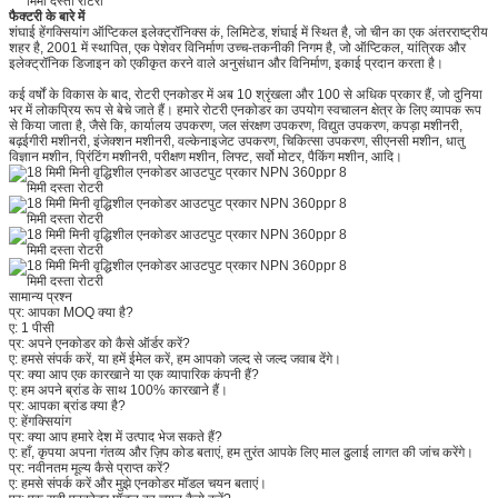
फैक्टरी के बारे में
शंघाई हेंगक्सियांग ऑप्टिकल इलेक्ट्रॉनिक्स कं, लिमिटेड, शंघाई में स्थित है, जो चीन का एक अंतरराष्ट्रीय
शहर है, 2001 में स्थापित, एक पेशेवर विनिर्माण उच्च-तकनीकी निगम है, जो ऑप्टिकल, यांत्रिक और
इलेक्ट्रॉनिक डिजाइन को एकीकृत करने वाले अनुसंधान और विनिर्माण, इकाई प्रदान करता है।
कई वर्षों के विकास के बाद, रोटरी एनकोडर में अब 10 श्रृंखला और 100 से अधिक प्रकार हैं, जो दुनिया
भर में लोकप्रिय रूप से बेचे जाते हैं। हमारे रोटरी एनकोडर का उपयोग स्वचालन क्षेत्र के लिए व्यापक रूप
से किया जाता है, जैसे कि, कार्यालय उपकरण, जल संरक्षण उपकरण, विद्युत उपकरण, कपड़ा मशीनरी,
बढ़ईगीरी मशीनरी, इंजेक्शन मशीनरी, वल्केनाइजेट उपकरण, चिकित्सा उपकरण, सीएनसी मशीन, धातु
विज्ञान मशीन, प्रिंटिंग मशीनरी, परीक्षण मशीन, लिफ्ट, सर्वो मोटर, पैकिंग मशीन, आदि।
सामान्य प्रश्न
प्र: आपका MOQ क्या है?
ए: 1 पीसी
प्र: अपने एनकोडर को कैसे ऑर्डर करें?
ए: हमसे संपर्क करें, या हमें ईमेल करें, हम आपको जल्द से जल्द जवाब देंगे।
प्र: क्या आप एक कारखाने या एक व्यापारिक कंपनी हैं?
ए: हम अपने ब्रांड के साथ 100% कारखाने हैं।
प्र: आपका ब्रांड क्या है?
ए: हेंगक्सियांग
प्र: क्या आप हमारे देश में उत्पाद भेज सकते हैं?
ए: हाँ, कृपया अपना गंतव्य और ज़िप कोड बताएं, हम तुरंत आपके लिए माल ढुलाई लागत की जांच करेंगे।
प्र: नवीनतम मूल्य कैसे प्राप्त करें?
ए: हमसे संपर्क करें और मुझे एनकोडर मॉडल चयन बताएं।