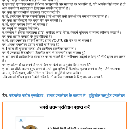
प्र: एक सही एनकोडर मॉडल का चयन कैसे करें?
ए: एक सही एनकोडर मॉडल विभिन्न अनुप्रयोगों और मापदंडों पर आधारित है, यदि आपके कोई प्रश्न हैं तो
आप तकनीकी सहायता के लिए हमसे संपर्क कर सकते हैं।
प्र: क्या आप तकनीकी सहायता प्रदान करते हैं?
ए: हाँ, हमारे पास पेशेवर तकनीशियन हैं जो आपकी सभी शंकाओं का समाधान कर सकते हैं।
प्र: क्या आप फ़ैक्टरी एक नमूना पेश कर सकती है?
ए: हाँ, नमूना प्रदान किया जा सकता है।
प्र: नमूने का भुगतान कैसे करें?
ए: वर्तमान में, हमारा कारखाना टी/टी, क्रेडिट कार्ड, पेपैल, वेस्टर्न यूनियन या नकद स्वीकार करता है।
प्र: क्या आपके उत्पादों के कुछ वीडियो हैं?
ए: हाँ, आप एनकोडर वीडियो के लिए हमारे YOUTUBE पेज पर जा सकते हैं।
प्र: आपकी एनकोडर उत्पाद गारंटी नीति क्या है?
ए: 1 साल की गुणवत्ता वारंटी और आजीवन तकनीकी सहायता।
प्र: मैं एनकोडर कैटलॉग या डेटाशीट कहां से डाउनलोड कर सकता हूं?
ए: आप हमारी आधिकारिक वेबसाइट पर जा सकते हैं या नवीनतम फ़ाइलों के लिए हमें सीधे ईमेल कर सकते
हैं।
प्र: एनकोडर ऑर्डर करने से पहले किन मापदंडों का अनुरोध किया जाता है?
ए: आपको ऑर्डर करना शुरू करने से पहले कुछ बुनियादी पैरामीटर प्राप्त करने चाहिए। जैसे स्थापना
आयाम, रिज़ॉल्यूशन, सर्किट सिग्नल, बिजली आपूर्ति वोल्टेज, आदि।
यदि आपको मॉडल चुनने में कोई संदेह है, तो अधिक सहायता के लिए आपका स्वागत है।
स्टेनलेस स्टील एनकोडर
शाफ्ट एनकोडर के माध्यम से
वृद्धिशील चतुर्भुज एनकोडर
टैग:
,
,
सबसे उत्तम प्रतिदान प्राप्त करें
18 मिमी मिनी वृद्धिशील एनकोडर आउटपुट