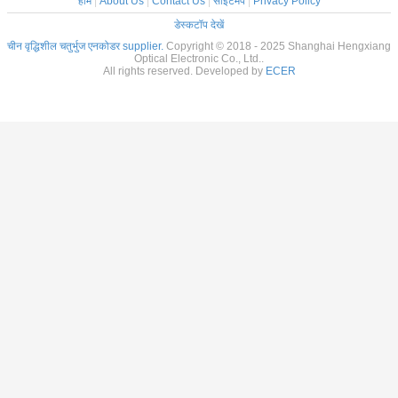
होम
|
About Us
|
Contact Us
|
साइटमैप
|
Privacy Policy
डेस्कटॉप देखें
चीन वृद्धिशील चतुर्भुज एनकोडर supplier.
Copyright © 2018 - 2025 Shanghai Hengxiang
Optical Electronic Co., Ltd..
All rights reserved. Developed by
ECER