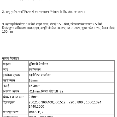
2. अनुप्रयोग: सबमिनिएचर मोटर, स्वचालन नियंत्रण के लिए छोटा उपकरण।
3. महत्वपूर्ण पैरामीटर: 18 मिमी बाहरी व्यास, मोटाई 15.3 मिमी, खोखला/अंधा शाफ्ट 2.5 मिमी,
रिज़ॉल्यूशन अधिकतम 1600 ppr, आपूर्ति वोल्टेज DC5V; DC8-30V, सुरक्षा ग्रेड IP50, केबल लंबाई
150mm
उत्पाद पैरामीटर
आइटम
बुनियादी पैरामीटर
ब्रांड
हेंगक्सियांग
एनकोडर प्रकार
इंक्रीमेंटल एनकोडर
बाहरी व्यास
18mm
मोटाई
15.3mm
स्थापना आयाम
R11mm, स्प्रिंग प्लेट 18T22
खोखला शाफ्ट व्यास
2.5mm
रिज़ॉल्यूशन
250;256;360;400;500;512；720；800；1000;1024；
1440;1600
आउटपुट चरण
चरण A, B, Z