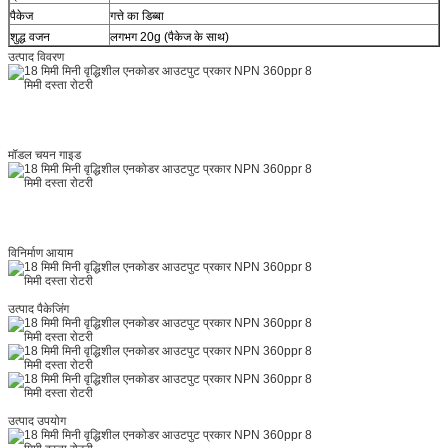
पैकेज
गत्ते का डिब्बा
शुद्ध वजन
लगभग 20g (पैकेज के साथ)
उत्पाद विवरण
मॉडल चयन गाइड
विनिर्माण आयाम
उत्पाद पैकेजिंग
उत्पाद उपयोग