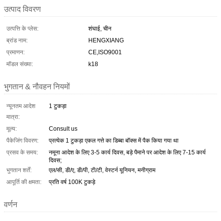
उत्पाद विवरण
उत्पत्ति के प्लेस:
शंघाई, चीन
ब्रांड नाम:
HENGXIANG
प्रमाणन:
CE,ISO9001
मॉडल संख्या:
k18
भुगतान & नौवहन नियमों
न्यूनतम आदेश
1 टुकड़ा
मात्रा:
मूल्य:
Consult us
पैकेजिंग विवरण:
प्रत्येक 1 टुकड़ा एकल गत्ते का डिब्बा बॉक्स में पैक किया गया था
प्रसव के समय:
नमूना आदेश के लिए 3-5 कार्य दिवस, बड़े पैमाने पर आदेश के लिए 7-15 कार्य
दिवस;
भुगतान शर्तें:
एल/सी, डी/ए, डी/पी, टी/टी, वेस्टर्न यूनियन, मनीग्राम
आपूर्ति की क्षमता:
प्रति वर्ष 100K टुकड़े
वर्णन