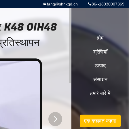
fang@shhxgd.cn
86--18930007369
ोडर K48 OIH48
्रतिस्थापन
होम
श्रेणियाँ
उत्पाद
संसाधन
हमारे बारे में
एक कहावत कहना