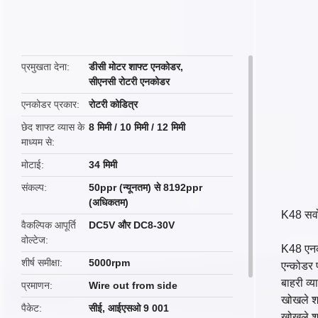
butto
प्रमुखता देना
डीसी मोटर शाफ्ट एनकोडर
,
सीएनसी रोटरी एनकोडर
एनकोडर प्रकार
रोटरी कोडित्र
छेद शाफ्ट व्यास के
8 मिमी / 10 मिमी / 12 मिमी
माध्यम से
मोटाई
34 मिमी
संकल्प
50ppr (न्यूनतम) से 8192ppr
(अधिकतम)
K48 सर्
वैकल्पिक आपूर्ति
DC5V और DC8-30V
वोल्टेज
K48 एनक
शीर्ष समीक्षा
5000rpm
एन्कोडर 
बाहरी व्
प्रमाणन
Wire out from side
खोखले शा
पैकेट
सीई, आईएसओ 9 001
खोखले शा