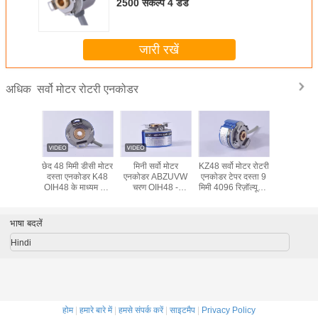
2500 संकल्प 4 डंडे
जारी रखें
सर्वो मोटर रोटरी एनकोडर
अधिक
ोल 6 मिमी
छेद 48 मिमी डीसी मोटर
मिनी सर्वो मोटर
KZ48 सर्वो मोटर रोटरी
देरी संकेत 5
ु रोटरी
दस्ता एनकोडर K48
एनकोडर ABZUVW
एनकोडर टेपर दस्ता 9
साथ बाहरी 
00 संकल्प
OIH48 के माध्यम से -
चरण OIH48 -
मिमी 4096 रिज़ॉल्यूशन
मिमी डीसी म
ंडे
TS5214N510
1024P6L65v
8 डंडे लाइन चालक
एनकोडर लाइन
प्रतिस्थापन
एनकोडर K48
26LS31 A-ZKD-
आउटप
12-250BM / 2P-
भाषा बदलें
G05L-C
Hindi
होम
|
हमारे बारे में
|
हमसे संपर्क करें
|
साइटमैप
|
Privacy Policy