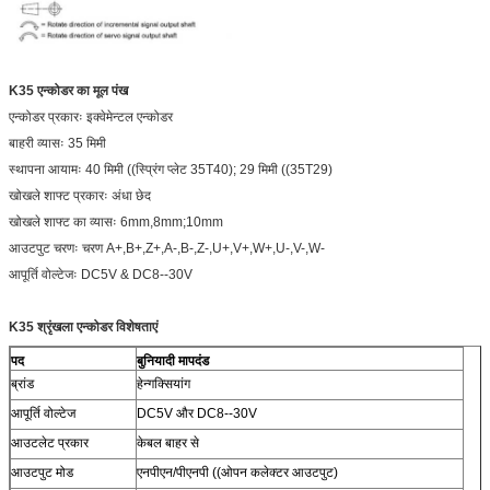
K35 एन्कोडर का मूल पंख
एन्कोडर प्रकारः इक्वेमेन्टल एन्कोडर
बाहरी व्यासः 35 मिमी
स्थापना आयामः 40 मिमी ((स्प्रिंग प्लेट 35T40); 29 मिमी ((35T29)
खोखले शाफ्ट प्रकारः अंधा छेद
खोखले शाफ्ट का व्यासः 6mm,8mm;10mm
आउटपुट चरणः चरण A+,B+,Z+,A-,B-,Z-,U+,V+,W+,U-,V-,W-
आपूर्ति वोल्टेजः DC5V & DC8--30V
K35 श्रृंखला एन्कोडर विशेषताएं
पद
बुनियादी मापदंड
ब्रांड
हेन्गक्सियांग
आपूर्ति वोल्टेज
DC5V और DC8--30V
आउटलेट प्रकार
केबल बाहर से
आउटपुट मोड
एनपीएन/पीएनपी ((ओपन कलेक्टर आउटपुट)