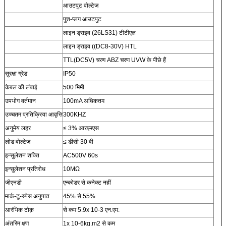
आउटपुट वोल्टेज
पुश-प्लग आउटपुट
लाइन ड्राइव (26LS31) टीटीएल
लाइन ड्राइव ((DC8-30V) HTL
TTL(DC5V) चरण ABZ चरण UVW के पीछे हैं
सुरक्षा ग्रेड
IP50
केबल की लंबाई
500 मिमी
उपभोग वर्तमान
100mA अधिकतम
उच्चतम प्रतिक्रिया आवृत्ति
300KHZ
अनुमेय लहर
≤ 3% आरएमएस
लोड वोल्टेज
≤ डीसी 30 वी
इन्सुलेशन शक्ति
AC500V 60s
इन्सुलेशन प्रतिरोध
10MΩ
जीएनडी
एन्कोडर से कनेक्ट नहीं
मार्क-टू-स्पेस अनुपात
45% से 55%
आरंभिक टोक़
से कम 5.9x 10-3 एन.एम.
अंतरिम क्षण
1x 10-6kg.m2 से कम