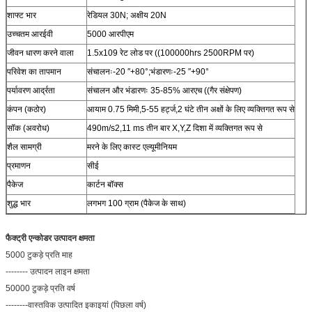
शाफ्ट भार
रेडियल 30N; अक्षीय 20N
उच्चतम आरईवी
5000 आरपीएम
जीवन धारण करने वाला
1.5x109 रेट लोड पर ((100000hrs 2500RPM पर)
परिवेश का तापमान
संचालनः-20 ′′+80°;भंडारणः-25 ′′+90°
पर्यावरण आर्द्रता
संचालन और भंडारणः 35-85% आरएच ((गैर संक्षेपण)
कंपन (कठोर)
आयाम 0.75 मिमी,5-55 हर्ट्ज,2 घंटे तीन अक्षों के लिए व्यक्तिगत रूप से
सॉक (अवरोध)
490m/s2,11 ms तीन बार X,Y,Z दिशा में व्यक्तिगत रूप से
शैल सामग्री
मरने के लिए कास्ट एल्यूमीनियम
प्रमाणन
सीई
पैकेज
कार्टन बॉक्स
शुद्ध भार
लगभग 100 ग्राम (पैकेज के साथ)
फैक्ट्री एन्कोडर उत्पादन क्षमता
5000 टुकड़े प्रति माह
-------- उत्पादन लाइन क्षमता
50000 टुकड़े प्रति वर्ष
--------वास्तविक उत्पादित इकाइयां (पिछला वर्ष)