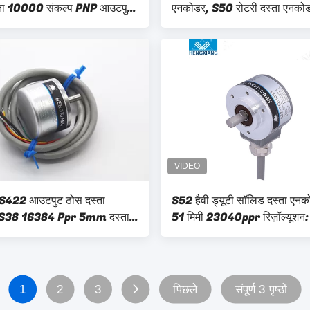
स्ता 10000 संकल्प PNP आउटपुट
एनकोडर, S50 रोटरी दस्ता एनको
स्ता घुड़सवार एनकोडर
422 आउटपुट ठोस दस्ता
S52 हैवी ड्यूटी सॉलिड दस्ता एनक
 S38 16384 Ppr 5mm दस्ता
51 मिमी 23040ppr रिज़ॉल्यूशन:
1
2
3
पिछले
संपूर्ण 3 पृष्ठों