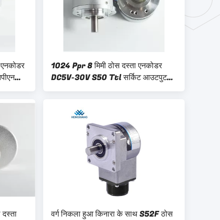
ा एनकोडर
1024 Ppr 8 मिमी ठोस दस्ता एनकोडर
नपीएन
DC5V-30V S50 Ttl सर्किट आउटपुट
ABZ चरण
 दस्ता
वर्ग निकला हुआ किनारा के साथ S52F ठोस