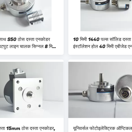
े साथ S50 ठोस दस्ता एनकोडर
10 मिमी 1440 पल्स सॉलिड दस्त
पुट लाइन चालक सिग्नल 8 मिमी
इंस्टॉलेशन होल 40 मिमी एबीजेड ए
आउटपुट मोड
्ता 15mm ठोस दस्ता एनकोडर,
यूनिवर्सल फोटोइलेक्ट्रिक ऑप्टिकल