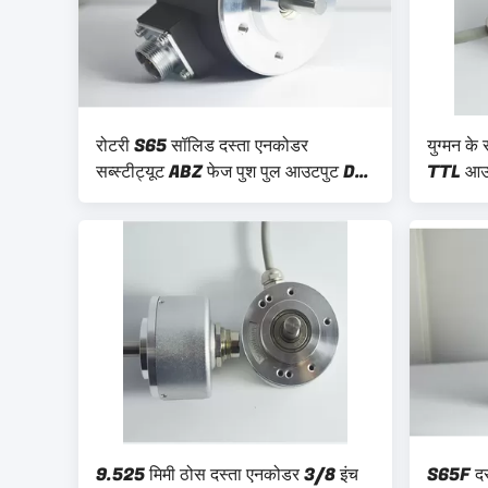
रोटरी S65 सॉलिड दस्ता एनकोडर
युग्मन क
सब्स्टीट्यूट ABZ फेज पुश पुल आउटपुट Dc
TTL आउट
8 - 24v
दस्ता
9.525 मिमी ठोस दस्ता एनकोडर 3/8 इंच
S65F दस