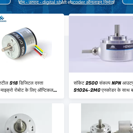
होम
-
उत्पाद
-
digital shaft encoder ऑनलाइन निर्माता
 स्टील S18 डिजिटल दस्ता
सॉकेट 2500 संकल्प NPN आउट
माइक्रो रोबोट के लिए ऑप्टिकल
S1024-2MG एनकोडर के साथ बाह
कोडर
50 मिमी S50 ठोस दस्ता एनकोडर