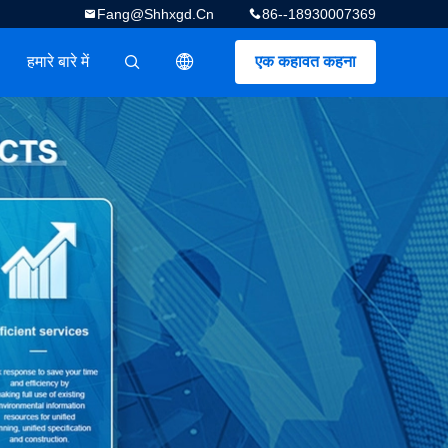
Fang@shhxgd.cn
86--18930007369
हमारे बारे में
एक कहावत कहना
描述