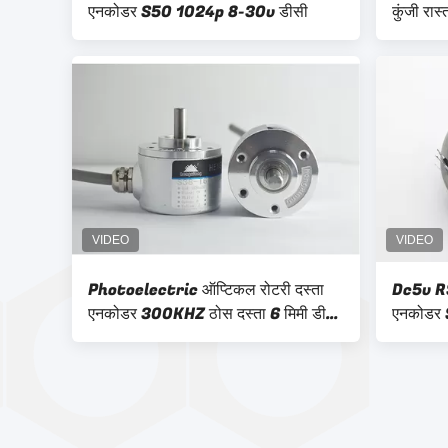
एनकोडर S50 1024p 8-30v डीसी
कुंजी रा
के साथ द
Photoelectric ऑप्टिकल रोटरी दस्ता
Dc5v RS
एनकोडर 300KHZ ठोस दस्ता 6 मिमी डी
एनकोडर
आकार के साथ
लंबाई