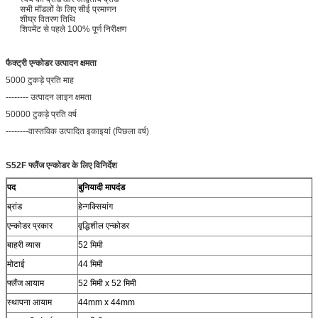
सभी मॉडलों के लिए सीई प्रमाणन
शीघ्र वितरण तिथि
शिपमेंट से पहले 100% पूर्ण निरीक्षण
फैक्ट्री एन्कोडर उत्पादन क्षमता
5000 टुकड़े प्रति माह
-------- उत्पादन लाइन क्षमता
50000 टुकड़े प्रति वर्ष
--------वास्तविक उत्पादित इकाइयां (पिछला वर्ष)
S52F फ्लैंज एन्कोडर के लिए विनिर्देश
पद
बुनियादी मापदंड
ब्रांड
हेन्गक्सियांग
एन्कोडर प्रकार
वृद्धिशील एन्कोडर
बाहरी व्यास
52 मिमी
मोटाई
44 मिमी
फ्लैंज आयाम
52 मिमी x 52 मिमी
स्थापना आयाम
44mm x 44mm