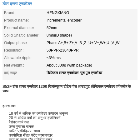
ठोस दस्ता एनकोडर
Brand:
HENGXIANG
Product name:
Incremental encoder
External diameter:
52mm
Solid Shaft diameter:
8mm(D shape)
Output phase:
Phase A+,B+,Z+,A-,B-,Z-,U+,V+,W+,U-,V-,W-
Resolution:
50PPR-23040PPR
Allowable ripple:
≤3%rms
Net weight :
About 300g (with package)
डिजिटल शाफ्ट एनकोडर
पुश पुल एनकोडर
हाई लाइट:
,
S52F ठोस शाफ्ट एन्कोडर 1200 रिज़ॉल्यूशन टोटेम पोल आउटपुट ऑप्टिकल एन्कोडर वर्ग फ्लैंज के
साथ
हमारा लाभ
18 वर्ष से अधिक का एन्कोडर उत्पादन अनुभव
20 से अधिक वर्षों का अनुभव इंजीनियरों
पेशेवर कार्य दल
उच्च गुणवत्ता मानक
त्वरित प्रतिक्रिया समय
उपयोगिता मॉडल पेटेंट प्रमाणपत्र
स्वयं का ब्रांड और अद्वितीय ब्रांड