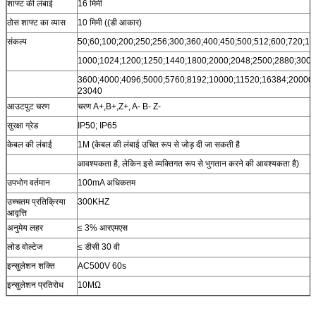
शाफ्ट की लंबाई
16 मिमी
ठोस शाफ्ट का व्यास
10 मिमी ((डी आकार)
संकल्प
50;60;100;200;250;256;300;360;400;450;500;512;600;720;10
1000;1024;1200;1250;1440;1800;2000;2048;2500;2880;3000
3600;4000;4096;5000;5760;8192;10000;11520;16384;20000;
23040
आउटपुट चरण
चरण A+,B+,Z+, A- B- Z-
सुरक्षा ग्रेड
IP50; IP65
केबल की लंबाई
1M (केबल की लंबाई उचित रूप से जोड़ दी जा सकती है
आवश्यकता है, लेकिन इसे व्यक्तिगत रूप से भुगतान करने की आवश्यकता है)
उपभोग वर्तमान
100mA अधिकतम
उच्चतम प्रतिक्रिया
300KHZ
आवृत्ति
अनुमेय लहर
≤ 3% आरएमएस
लोड वोल्टेज
≤ डीसी 30 वी
इन्सुलेशन शक्ति
AC500V 60s
इन्सुलेशन प्रतिरोध
10MΩ