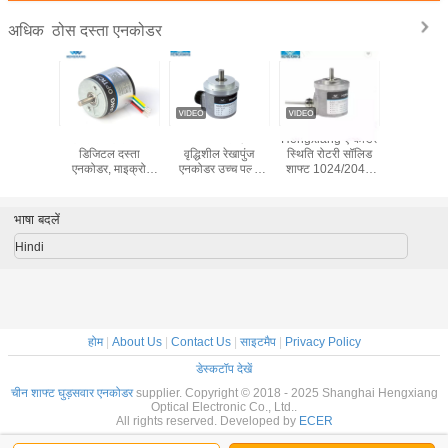
ठोस दस्ता एनकोडर
अधिक
लेस स्टील
स्टेनलेस स्टील S18
10 मिमी ठोस दस्ता
Hengxiang एन्कोडर
10 मिमी ठो
इक्रो रोबोट
डिजिटल दस्ता
वृद्धिशील रेखापुंज
स्थिति रोटरी सॉलिड
वृद्धिशील र
ा एनकोडर
एनकोडर, माइक्रो
एनकोडर उच्च पल्स
शाफ्ट 1024/2048
एनकोडर उच
रोबोट के लिए ऑप्टिकल
23040ppr S66
पीपीआर अंतर
23040pp
दस्ता एनकोडर
आउटपुट:
भाषा बदलें
Hindi
होम
|
About Us
|
Contact Us
|
साइटमैप
|
Privacy Policy
डेस्कटॉप देखें
चीन शाफ्ट घुड़सवार एनकोडर
supplier. Copyright © 2018 - 2025 Shanghai Hengxiang
Optical Electronic Co., Ltd..
All rights reserved. Developed by
ECER