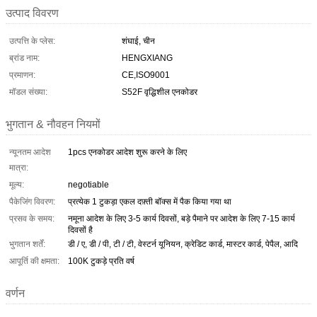
उत्पाद विवरण
उत्पत्ति के प्लेस:
शंघाई, चीन
ब्रांड नाम:
HENGXIANG
प्रमाणन:
CE,ISO9001
मॉडल संख्या:
S52F वृद्धिशील एनकोडर
भुगतान & नौवहन नियमों
न्यूनतम आदेश
1pcs एनकोडर आदेश शुरू करने के लिए
मात्रा:
मूल्य:
negotiable
पैकेजिंग विवरण:
प्रत्येक 1 टुकड़ा एकल दफ़्ती बॉक्स में पैक किया गया था
प्रसव के समय:
नमूना आदेश के लिए 3-5 कार्य दिवसों, बड़े पैमाने पर आदेश के लिए 7-15 कार्य
दिवसों है
भुगतान शर्तें:
डी / ए, डी / पी, टी / टी, वेस्टर्न यूनियन, क्रेडिट कार्ड, मास्टर कार्ड, पेपैल, आदि
आपूर्ति की क्षमता:
100K टुकड़े प्रति वर्ष
वर्णन