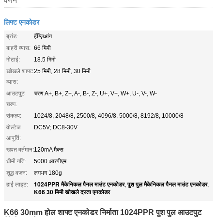
वर्णन
लिफ्ट एनकोडर
ब्रांड:
हेंग्ज़िआंग
बाहरी व्यास:
66 मिमी
मोटाई:
18.5 मिमी
खोखले शाफ्ट
25 मिमी, 28 मिमी, 30 मिमी
व्यास:
आउटपुट
चरण A+, B+, Z+, A-, B-, Z-, U+, V+, W+, U-, V-, W-
चरण:
संकल्प:
1024/8, 2048/8, 2500/8, 4096/8, 5000/8, 8192/8, 10000/8
वोल्टेज
DC5V; DC8-30V
आपूर्ति:
खपत वर्तमान:
120mA मैक्स
धीमी गति:
5000 आरपीएम
शुद्ध वजन:
लगभग 180g
1024PPR मैकेनिकल पैनल माउंट एनकोडर
पुश पुल मैकेनिकल पैनल माउंट एनकोडर
हाई लाइट:
,
,
K66 30 मिमी खोखले दस्ता एनकोडर
K66 30mm होल शाफ्ट एनकोडर निर्माता 1024PPR पुश पुल आउटपुट