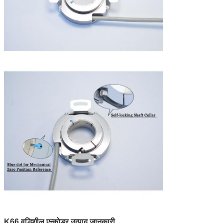
K66 वृद्धिशील एन्कोडर उत्पाद जानकारी