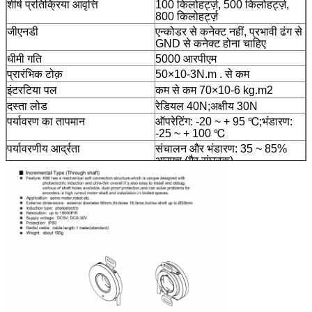
शीर्ष प्रतिक्रिया आवृत्ति
100 किलोहर्ट्ज़, 500 किलोहर्ट्ज़,
800 किलोहर्ट्ज़
जीएनडी
एन्कोडर से कनेक्ट नहीं, प्रभावी ढंग से
GND से कनेक्ट होना चाहिए
धीमी गति
5000 आरपीएम
प्रारंभिक टोक़
50×10-3N.m . से कम
इंटरटिया पल
कम से कम 70×10-6 kg.m2
दस्ता लोड
रेडियल 40N;अक्षीय 30N
पर्यावरण का तापमान
ऑपरेटिंग: -20 ~ + 95 ℃;भंडारण:
-25 ~ + 100 ℃
पर्यावरणीय आर्द्रता
संचालन और भंडारण: 35 ~ 85%
आरएच (गैर संघनक)
वृद्धि।पतझड़ का समय
1us . से कम
छिलके की सामग्री
एल्यूमिनियम मिश्र धातु
संरक्षण ग्रेड
IP50
तार की लम्बाई
1 मीटर (मानक)
प्रमाणीकरण
सीई
पैकेज
दफ़्ती
शुद्ध वजन
लगभग 180g