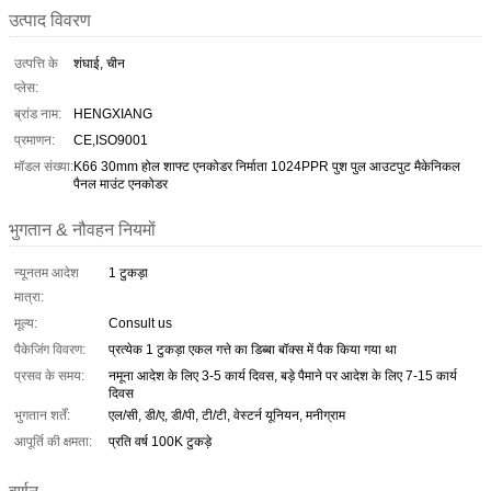
उत्पाद विवरण
उत्पत्ति के
शंघाई, चीन
प्लेस:
ब्रांड नाम:
HENGXIANG
प्रमाणन:
CE,ISO9001
मॉडल संख्या:
K66 30mm होल शाफ्ट एनकोडर निर्माता 1024PPR पुश पुल आउटपुट मैकेनिकल
पैनल माउंट एनकोडर
भुगतान & नौवहन नियमों
न्यूनतम आदेश
1 टुकड़ा
मात्रा:
मूल्य:
Consult us
पैकेजिंग विवरण:
प्रत्येक 1 टुकड़ा एकल गत्ते का डिब्बा बॉक्स में पैक किया गया था
प्रसव के समय:
नमूना आदेश के लिए 3-5 कार्य दिवस, बड़े पैमाने पर आदेश के लिए 7-15 कार्य
दिवस
भुगतान शर्तें:
एल/सी, डी/ए, डी/पी, टी/टी, वेस्टर्न यूनियन, मनीग्राम
आपूर्ति की क्षमता:
प्रति वर्ष 100K टुकड़े