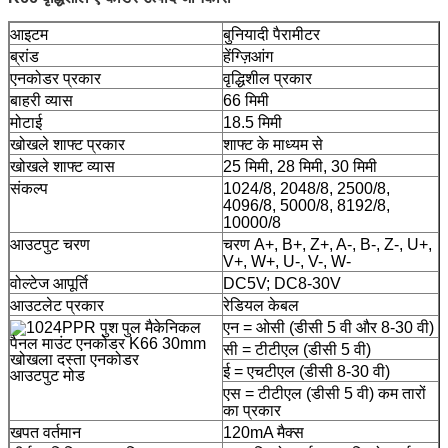
आइटम
बुनियादी पैरामीटर
ब्रांड
हेंग्ज़िआंग
एनकोडर प्रकार
वृद्धिशील प्रकार
बाहरी व्यास
66 मिमी
मोटाई
18.5 मिमी
खोखले शाफ्ट प्रकार
शाफ्ट के माध्यम से
खोखले शाफ्ट व्यास
25 मिमी, 28 मिमी, 30 मिमी
संकल्प
1024/8, 2048/8, 2500/8,
4096/8, 5000/8, 8192/8,
10000/8
आउटपुट चरण
चरण A+, B+, Z+, A-, B-, Z-, U+,
V+, W+, U-, V-, W-
वोल्टेज आपूर्ति
DC5V; DC8-30V
आउटलेट प्रकार
रेडियल केबल
एन = ओसी (डीसी 5 वी और 8-30 वी)
सी = टीटीएल (डीसी 5 वी)
ई = एचटीएल (डीसी 8-30 वी)
आउटपुट मोड
एस = टीटीएल (डीसी 5 वी) कम तारों
का प्रकार
खपत वर्तमान
120mA मैक्स