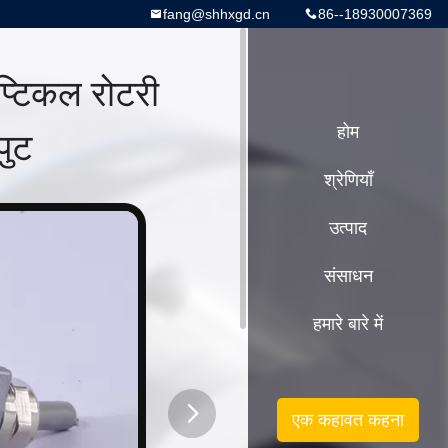
fang@shhxgd.cn
86--18930007369
्टिकल रोटरी
ुट
होम
श्रेणियाँ
उत्पाद
संसाधन
हमारे बारे में
एक कहावत कहना