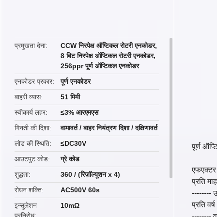
butto
प्रमुखता देना
CCW निरपेक्ष ऑप्टिकल रोटरी एनकोडर
,
8 बिट निरपेक्ष ऑप्टिकल रोटरी एनकोडर
,
256ppr पूर्ण ऑप्टिकल एनकोडर
एनकोडर प्रकार
पूर्ण एनकोडर
बाहरी व्यास
51 मिमी
स्वीकार्य लहर
≤3% आरएमएस
गिनती की दिशा
वामावर्त / बाहर नियंत्रण दिशा / दक्षिणावर्त
लोड की स्थिति
≤DC30V
पूर्ण ऑ
आउटपुट कोड
ग्रे कोड
एफ
एक्टर
शुद्धता
360 / (रिज़ॉल्यूशन x 4)
प्रति मा
रोधन शक्ति
AC500V 60s
-------- 
प्रति वर्
इन्सुलेशन
10mΩ
प्रतिरोध
-------- 