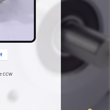
button
ें
 बिट CCW