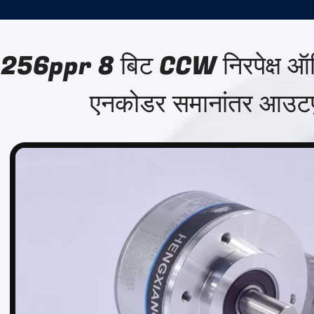
256ppr 8 बिट CCW निरपेक्ष ऑप
एनकोडर समानांतर आउटप