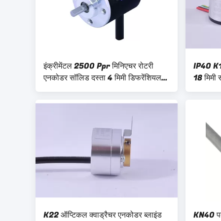
इंक्रीमेंटल 2500 Ppr मिनिएचर रोटरी
IP40 K1
एनकोडर सॉलिड दस्ता 4 मिमी डिफरेंशियल
18 मिमी 
आउटपुट DC5 - 30V S30
सिग्नल
K22 ऑप्टिकल क्वाड्रैचर एनकोडर ब्लाइंड
KN40 पतल