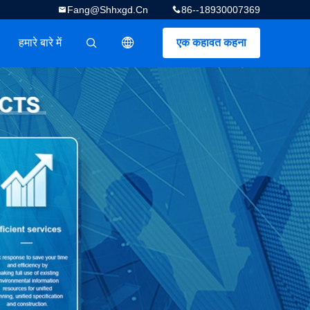
Fang@shhxgd.cn
86--18930007369
हमारे बारे में
एक कहावत कहना
描述