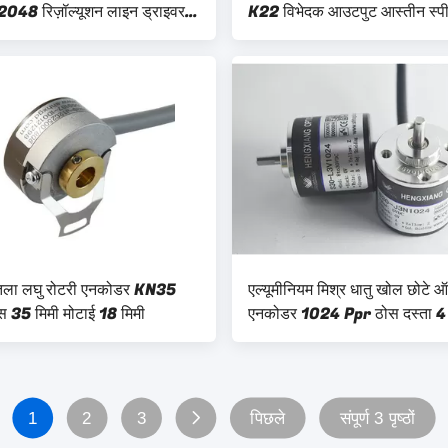
2048 रिज़ॉल्यूशन लाइन ड्राइवर
K22 विभेदक आउटपुट आस्तीन स्प
5000rpm
पतला लघु रोटरी एनकोडर KN35
एल्यूमीनियम मिश्र धातु खोल छोटे 
ास 35 मिमी मोटाई 18 मिमी
एनकोडर 1024 Ppr ठोस दस्ता 4 
व्यास 30 मिमी
1
2
3
पिछले
संपूर्ण 3 पृष्ठों