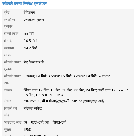
खोखले दस्ता निरपेक्ष एनकोडर
ब्रैंड:
हेंग्ज़िआंग
एनकोडर
एनकोडर प्रकार
प्रकार:
बाहरी व्यास:
55 मिमी
मोटाई:
14.5 मिमी
स्थापना
49.2 मिमी
आयाम:
खोखले शाफ्ट
छेद के माध्यम से
प्रकार:
खोखले शाफ्ट
14mm;
14 मिमी;
15mm;
15 मिमी;
19mm;
19 मिमी;
20mm;
व्यास:
संकल्प:
सिंगल-टर्न: 17 बिट, 19 बिट, 20 बिट, 22 बिट, 24 बिट; मल्टी-टर्न: 1716 = 17 +
16 बिट, 1916 = 19 + 16 ब
संचार:
B=BISS-C;
बी = बीआईएसएस-सी;
S=SSI
एस = एसएसआई
बिजली का
रेडियल सॉकेट
जोड़:
आउटपुट मोड:
एम = मल्टी-टर्न; एस = सिंगल-टर्न
सुरक्षा:
IP50