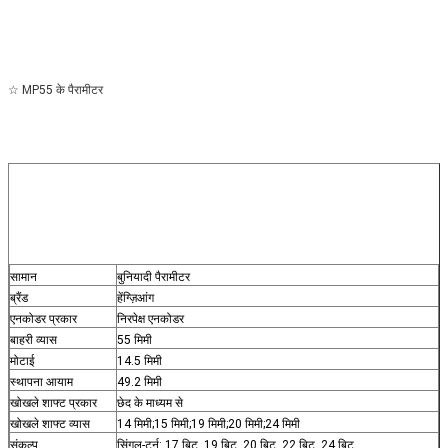
☆ MP55 के पैरामीटर
सामान
बुनियादी पैरामीटर
ब्रैंड
हेंग्ज़िआंग
एनकोडर प्रकार
निरपेक्ष एनकोडर
बाहरी व्यास
55 मिमी
मोटाई
14.5 मिमी
स्थापना आयाम
49.2 मिमी
खोखले शाफ्ट प्रकार
छेद के माध्यम से
खोखले शाफ्ट व्यास
14 मिमी;15 मिमी;19 मिमी;20 मिमी;24 मिमी
संकल्प
सिंगल-टर्न: 17 बिट, 19 बिट, 20 बिट, 22 बिट, 24 बिट