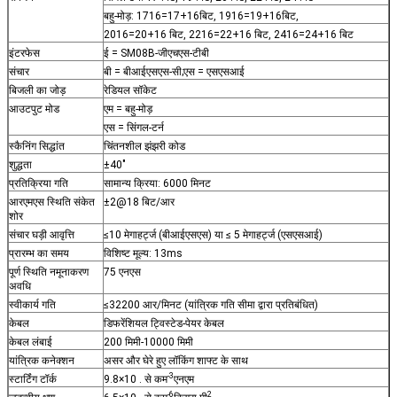
बहु-मोड़: 1716=17+16बिट, 1916=19+16बिट,
2016=20+16 बिट, 2216=22+16 बिट, 2416=24+16 बिट
इंटरफेस
ई = SM08B-जीएचएस-टीबी
संचार
बी = बीआईएसएस-सी;एस = एसएसआई
बिजली का जोड़
रेडियल सॉकेट
आउटपुट मोड
एम = बहु-मोड़
एस = सिंगल-टर्न
स्कैनिंग सिद्धांत
चिंतनशील झंझरी कोड
शुद्धता
±40"
प्रतिक्रिया गति
सामान्य क्रिया: 6000 मिनट
आरएमएस स्थिति संकेत 
±2@18 बिट/आर
शोर
संचार घड़ी आवृत्ति
≤10 मेगाहर्ट्ज (बीआईएसएस) या ≤ 5 मेगाहर्ट्ज (एसएसआई)
प्रारम्भ का समय
विशिष्ट मूल्य: 13ms
पूर्ण स्थिति नमूनाकरण 
75 एनएस
अवधि
स्वीकार्य गति
≤32200 आर/मिनट (यांत्रिक गति सीमा द्वारा प्रतिबंधित)
केबल
डिफरेंशियल ट्विस्टेड-पेयर केबल
केबल लंबाई
200 मिमी-10000 मिमी
यांत्रिक कनेक्शन
असर और घेरे हुए लॉकिंग शाफ्ट के साथ
-3
स्टार्टिंग टॉर्क
9.8×10 . से कम
एनएम
-6
2