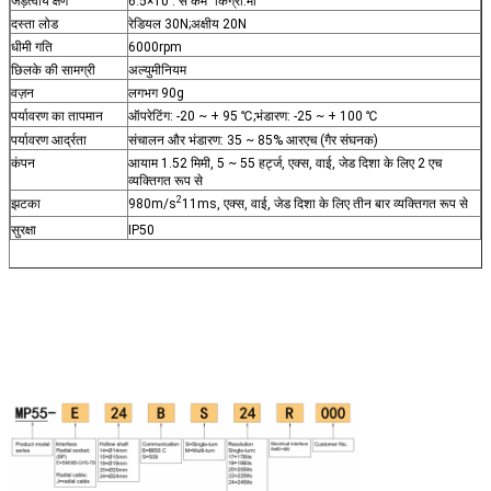
जड़त्वीय क्षण
6.5×10 . से कम
किग्रा.मी
दस्ता लोड
रेडियल 30N;अक्षीय 20N
धीमी गति
6000rpm
छिलके की सामग्री
अल्युमीनियम
वज़न
लगभग 90g
पर्यावरण का तापमान
ऑपरेटिंग: -20 ~ + 95 ℃;भंडारण: -25 ~ + 100 ℃
पर्यावरण आर्द्रता
संचालन और भंडारण: 35 ~ 85% आरएच (गैर संघनक)
कंपन
आयाम 1.52 मिमी, 5 ~ 55 हर्ट्ज, एक्स, वाई, जेड दिशा के लिए 2 एच 
व्यक्तिगत रूप से
2
झटका
980m/s
11ms, एक्स, वाई, जेड दिशा के लिए तीन बार व्यक्तिगत रूप से
सुरक्षा
IP50