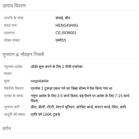
उत्पाद विवरण
उत्पत्ति के प्लेस:
शंघाई, चीन
ब्रांड नाम:
HENGXIANG
प्रमाणन:
CE,ISO9001
मॉडल संख्या:
एमपी55
भुगतान & नौवहन नियमों
न्यूनतम आदेश
ऑर्डर शुरू करने के लिए 1 पीसी एन्कोडर
मात्रा:
मूल्य:
negotiable
पैकेजिंग विवरण:
प्रत्येक 1 टुकड़ा एकल गत्ते का डिब्बा बॉक्स में पैक किया गया था
प्रसव के समय:
नमूना आदेश के लिए 3-5 कार्य दिवस, बड़े पैमाने पर आदेश के लिए 7-15 कार्य
दिवस;
भुगतान शर्तें:
डी/ए, डी/पी, टी/टी, वेस्टर्न यूनियन, क्रेडिट कार्ड, मास्टर कार्ड, पेपैल, आदि
आपूर्ति की क्षमता:
प्रति वर्ष 100K टुकड़े
वर्णन