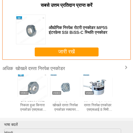
सबसे उत्तम प्रतिदान प्राप्त करें
औद्योगिक निरपेक्ष रोटरी एनकोडर MP55
इंटरफ़ेस SSI BiSS-C स्थिति एनकोडर
जारी रखें
खोखले दस्ता निरपेक्ष एनकोडर
अधिक
र्ण एन्कोडर
उच्च संकल्प निरपेक्ष
एसएसआई लिफ्ट
11 बिट ब्लाइंड खोखले
16 बिट्स 3
्ट्राथिन
निकला हुआ किनारा
खोखले दस्ता निरपेक्ष
दस्ता निरपेक्ष एनकोडर
मल्टी-टर्न रो
बीआईएसएस
एनकोडर एसएसआई
एनकोडर स्क्वायर
एसएसआई 8 मिमी
एब्सोल्यूट
5 24 बिट
मल्टी टर्न सर्वो मोटर 15
निकला हुआ किनारा
आईपी 65 ग्रे कोड
एनकोडर एस
0 बिट तक;
मिमी शाफ्ट
होल रेडियल आउटपुट
एमएम होलो 
के माध्यम से
भाषा बदलें
Hindi