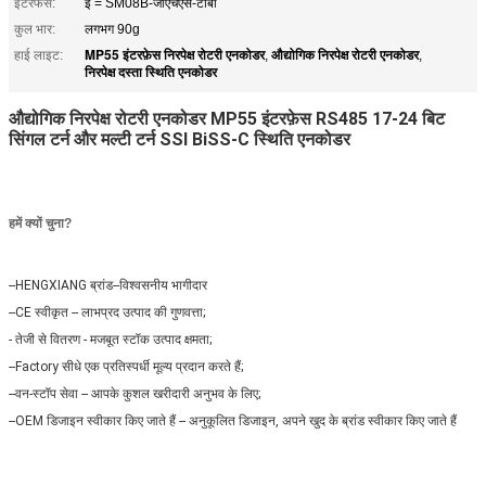
इंटरफेस:
ई = SM08B-जीएचएस-टीबी
कुल भार:
लगभग 90g
MP55 इंटरफ़ेस निरपेक्ष रोटरी एनकोडर
औद्योगिक निरपेक्ष रोटरी एनकोडर
हाई लाइट:
,
,
निरपेक्ष दस्ता स्थिति एनकोडर
औद्योगिक निरपेक्ष रोटरी एनकोडर MP55 इंटरफ़ेस RS485 17-24 बिट
सिंगल टर्न और मल्टी टर्न SSI BiSS-C स्थिति एनकोडर
हमें क्यों चुना?
--HENGXIANG ब्रांड--विश्वसनीय भागीदार
--CE स्वीकृत -- लाभप्रद उत्पाद की गुणवत्ता;
- तेजी से वितरण - मजबूत स्टॉक उत्पाद क्षमता;
--Factory सीधे एक प्रतिस्पर्धी मूल्य प्रदान करते हैं;
--वन-स्टॉप सेवा -- आपके कुशल खरीदारी अनुभव के लिए;
--OEM डिजाइन स्वीकार किए जाते हैं -- अनुकूलित डिजाइन, अपने खुद के ब्रांड स्वीकार किए जाते हैं