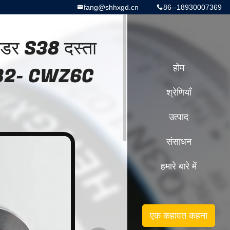
fang@shhxgd.cn
86--18930007369
ोडर S38 दस्ता
6B2- CWZ6C
होम
श्रेणियाँ
उत्पाद
संसाधन
हमारे बारे में
एक कहावत कहना