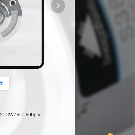
button
ें
E6B2- CWZ6C -600ppr