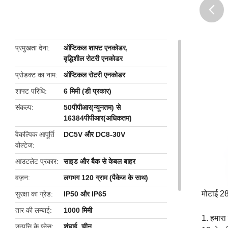
butto
प्रमुखता देना
ऑप्टिकल शाफ्ट एनकोडर
,
वृद्धिशील रोटरी एनकोडर
प्रोडक्ट का नाम
ऑप्टिकल रोटरी एनकोडर
शाफ्ट परिधि
6 मिमी (डी प्रकार)
संकल्प
50पीपीआर(न्यूनतम) से
16384पीपीआर(अधिकतम)
वैकल्पिक आपूर्ति
DC5V और DC8-30V
वोल्टेज
आउटलेट प्रकार
साइड और बैक से केबल बाहर
वज़न
लगभग 120 ग्राम (पैकेज के साथ)
मोटाई 2
सुरक्षा का ग्रेड
IP50 और IP65
तार की लम्बाई
1000 मिमी
1. हमारा
उत्पत्ति के प्लेस
शंघाई, चीन